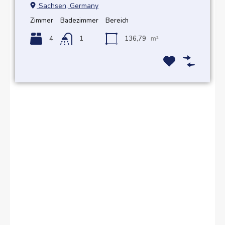
Sachsen, Germany
Zimmer
Badezimmer
Bereich
4
1
136,79
m²
KAUFEN oder VERKAUFEN
Möchten Sie eine neue
Immobilie kaufen oder eine