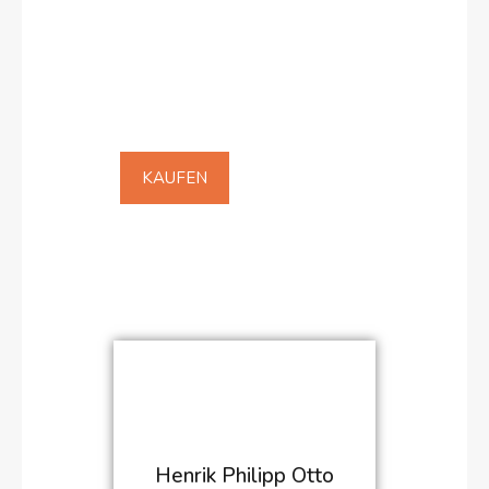
bestehende verkaufen?
VEMIWO bietet Ihnen die
beste Lösung!
KAUFEN
VERKAUFEN
Henrik Philipp Otto